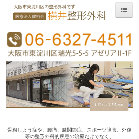
トップページ
診療案内
整形外科とは？
診療のながれ
骨粗しょう症
腰痛
専門医
アクセス・診療時間
医師・スタッフ紹介
骨粗しょう症や、腰痛、膝関節症、スポーツ障害、外傷
院内設備
等の整形外科的疾患の治療だけでなく、