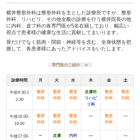
横井整形外科は整形外科を主とした診療所ですが、整形
外科、リハビリ、その他全般の診療を行う横井院長の他
に内科、皮フ科の各専門医が5名在籍しており、幅広い
視点で患者様の健康な生活に貢献してまいります。
骨だけでなく筋肉・関節・神経等を含む、全身状態を把
握して、各患者様にあったアドバイスをいたします。
専門医のご紹介 ≫
診療時間
月
火
水
木
金
土
整形
整形
整形
皮膚科
整形
整形
午前9:30
-
1
外科
外科
外科
リハビ
外科
外科
2:30
リ科
整形
整形
整形
―
整形
―
午後16:00
-
外科
外科
外科
外科
19:00
ー
皮膚
内科
―
―
午後17:00
-