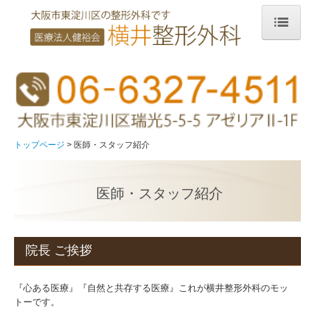
トップページ
診療案内
整形外科とは？
診療のながれ
トップページ
医師・スタッフ紹介
骨粗しょう症
腰痛
医師・スタッフ紹介
専門医
アクセス・診療時間
院長 ご挨拶
医師・スタッフ紹介
『心ある医療』『自然と共存する医療』これが横井整形外科のモッ
院内設備
トーです。