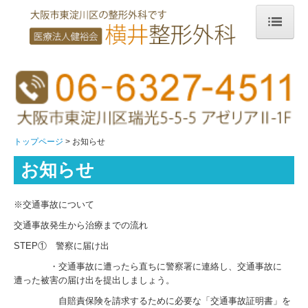
トップページ
診療案内
整形外科とは？
診療のながれ
トップページ
お知らせ
骨粗しょう症
お知らせ
腰痛
※交通事故について
専門医
交通事故発生から治療までの流れ
アクセス・診療時間
STEP① 警察に届け出
医師・スタッフ紹介
・交通事故に遭ったら直ちに警察署に連絡し、交通事故に
遭った被害の届け出を提出しましょう。
院内設備
自賠責保険を請求するために必要な「交通事故証明書」を